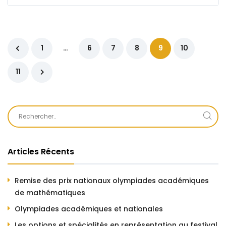
1
…
6
7
8
9
10
11
Articles Récents
Remise des prix nationaux olympiades académiques
de mathématiques
Olympiades académiques et nationales
Les options et spécialités en représentation au festival