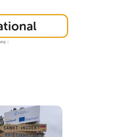
ational
ns :