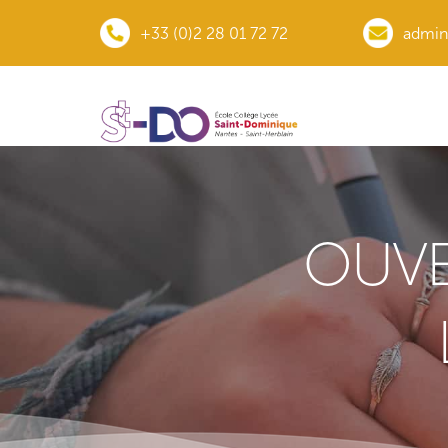
+33 (0)2 28 01 72 72
admini
OUVE