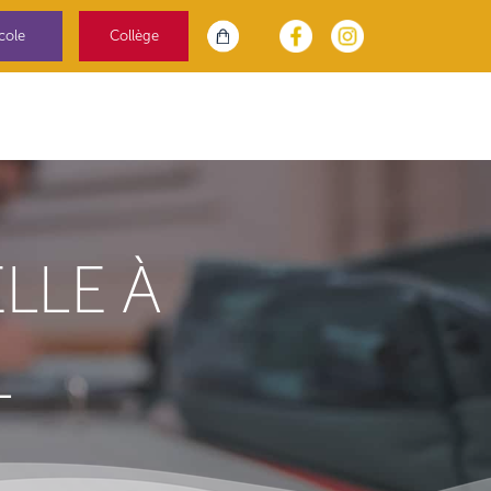
cole
Collège
LLE À
L