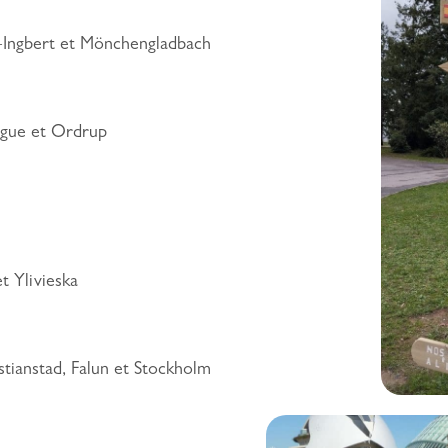
t-Ingbert et Mönchengladbach
ague et Ordrup
t Ylivieska
stianstad, Falun et Stockholm