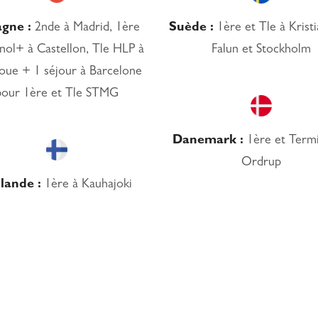
gne :
2nde à Madrid, 1ère
Suède :
1ère et Tle à Kristi
nol+ à Castellon, Tle HLP à
Falun et Stockholm
oue + 1 séjour à Barcelone
pour 1ère et Tle STMG
Danemark :
1ère et Termi
Ordrup
lande :
1ère à Kauhajoki