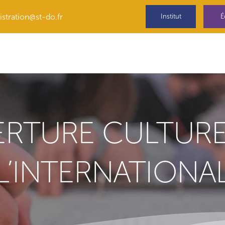
stration@st-do.fr
Institut
É
RTURE CULTURE
L’INTERNATIONA